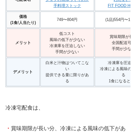
手料理ストック
FIT FOOD HO
価格
749〜804円
(1品)554円〜1,2
(1食/人当たり)
低コスト
賞味期限が長
風味の低下が少ない
メリット
全国配送可能
冷凍庫を圧迫しない
手間が少ない
手間が少ない
白米と汁物はついてこな
冷凍庫を圧迫す
い
冷凍による風味の低
デメリット
提供できる量に限りがあ
る
る
1食になると割
冷凍宅配食は、
・
賞味期限が長い分、冷凍による風味の低下があ