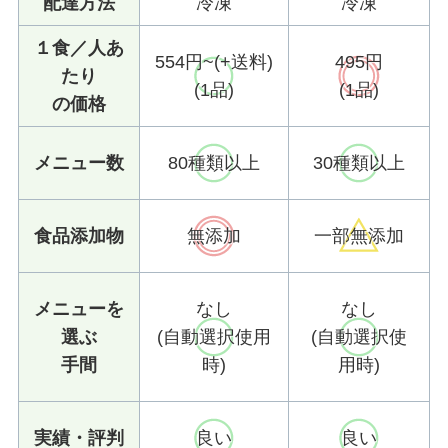
配達方法
冷凍
冷凍
１食／人あ
554円~(+送料)
495円
たり
(1品)
(1品)
の価格
メニュー数
80種類以上
30種類以上
食品添加物
無添加
一部無添加
メニューを
なし
なし
選ぶ
(自動選択使用
(自動選択使
手間
時)
用時)
実績・評判
良い
良い