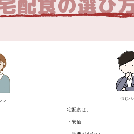
悩むパ
ママ
宅配食は、
・安価