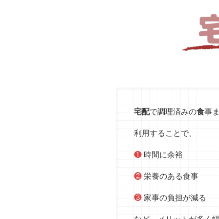
宅配
で調理済みの
食
事
利用することで、
❶
時間に余裕
❷
栄養のある食事
❸
家事の負担が減る